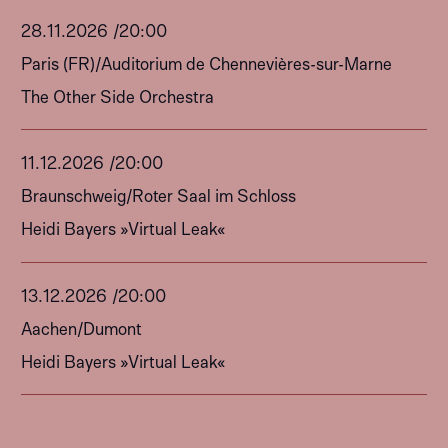
2026-
28
.
11
.
2026
/
20:00
Straßbourg
Paris (FR)
/
Auditorium de Chennevières-sur-Marne
The Other Side Orchestra
11
.
12
.
2026
/
20:00
Braunschweig
/
Roter Saal im Schloss
Heidi Bayers »Virtual Leak«
13
.
12
.
2026
/
20:00
Aachen
/
Dumont
Heidi Bayers »Virtual Leak«