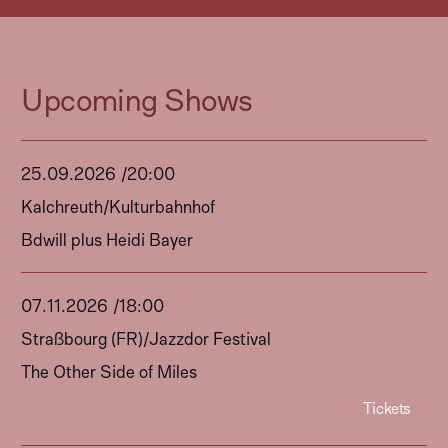
Upcoming Shows
25
.
09
.
2026
/
20:00
Kalchreuth
/
Kulturbahnhof
Bdwill plus Heidi Bayer
The
07
.
11
.
2026
/
18:00
Other
Side
Straßbourg (FR)
/
Jazzdor Festival
of
The Other Side of Miles
Miles-
Tickets
07-
11-