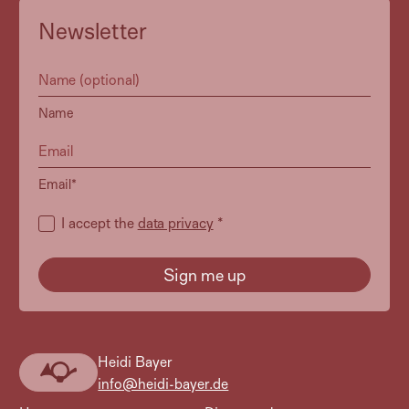
Newsletter
Name
Email*
I accept the
data privacy
*
Heidi Bayer
Heidi
info@heidi-bayer.de
Bayer