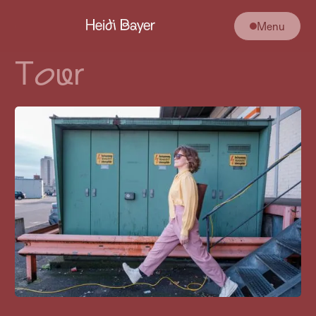
Menu
T
ou
r